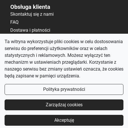
Obsługa klienta
Skontaktuj się z nami
FAQ
Dostawa i płatności
Polityka zwrotów
Ta witryna wykorzystuje pliki cookies w celu dostosowania
serwisu do preferencji użytkowników oraz w celach
Kontakt
statystycznych i reklamowych. Możesz wyłączyć ten
salon@alematerace.pl
mechanizm w ustawieniach przeglądarki. Korzystanie z
+48 535 808 298
naszego serwisu bez zmiany ustawień oznacza, że cookies
będą zapisane w pamięci urządzenia.
pn-pt: 10:00–19:00,
sb: 9:00–15:00
Polityka prywatności
Śledź nas
Zarządzaj cookies
Akceptuję
©
SANZARU Solutions
2023