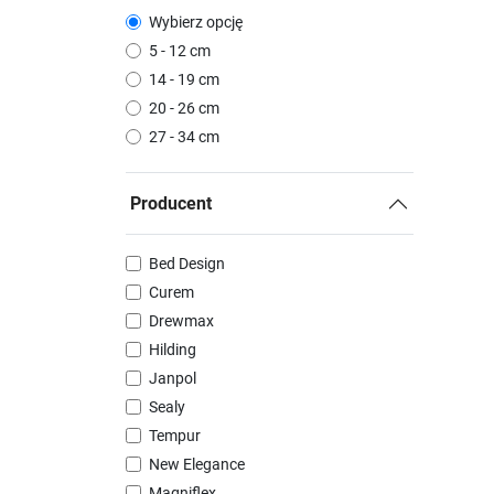
Wybierz opcję
5 - 12 cm
14 - 19 cm
20 - 26 cm
27 - 34 cm
Producent
Bed Design
Curem
Drewmax
Hilding
Janpol
Sealy
Tempur
New Elegance
Magniflex