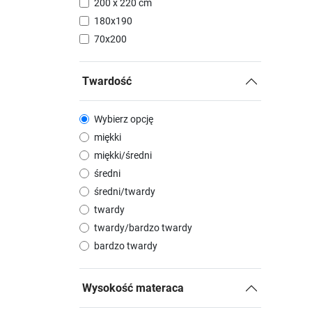
200 x 220 cm
180x190
70x200
Twardość
Wybierz opcję
miękki
miękki/średni
średni
średni/twardy
twardy
twardy/bardzo twardy
bardzo twardy
Wysokość materaca