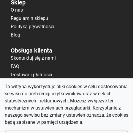
Sklep
O nas
Regulamin sklepu
Polityka prywatności
Blog
Obsługa klienta
Skontaktuj się z nami
FAQ
Dostawa i płatności
Polityka zwrotów
Ta witryna wykorzystuje pliki cookies w celu dostosowania
serwisu do preferencji użytkowników oraz w celach
Kontakt
statystycznych i reklamowych. Możesz wyłączyć ten
salon@alematerace.pl
mechanizm w ustawieniach przeglądarki. Korzystanie z
+48 535 808 298
naszego serwisu bez zmiany ustawień oznacza, że cookies
będą zapisane w pamięci urządzenia.
pn-pt: 10:00–19:00,
sb: 9:00–15:00