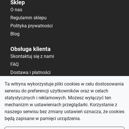
Sklep
O nas
Regulamin sklepu
Polityka prywatności
Blog
Obsługa klienta
Skontaktuj się z nami
FAQ
Dostawa i płatności
Polityka zwrotów
Ta witryna wykorzystuje pliki cookies w celu dostosowania
serwisu do preferencji użytkowników oraz w celach
Kontakt
statystycznych i reklamowych. Możesz wyłączyć ten
salon@alematerace.pl
mechanizm w ustawieniach przeglądarki. Korzystanie z
+48 535 808 298
naszego serwisu bez zmiany ustawień oznacza, że cookies
będą zapisane w pamięci urządzenia.
pn-pt: 10:00–19:00,
sb: 9:00–15:00