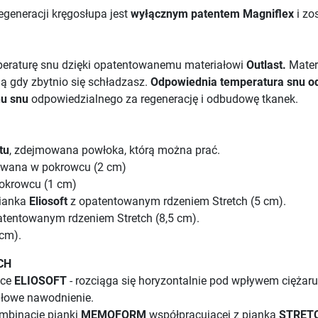
regeneracji kręgosłupa jest
wyłącznym patentem Magniflex
i zo
eraturę snu dzięki opatentowanemu materiałowi
Outlast.
Mater
ją gdy zbytnio się schładzasz.
Odpowiednia temperatura snu od
nu snu
odpowiedzialnego za regenerację i odbudowę tkanek.
tu
, zdejmowana powłoka, którą można prać.
owana w pokrowcu (2 cm)
pokrowcu (1 cm)
pianka
Eliosoft
z opatentowanym rdzeniem Stretch (5 cm).
atentowanym rdzeniem Stretch (8,5 cm).
 cm).
CH
nce
ELIOSOFT
- rozciąga się horyzontalnie pod wpływem ciężaru
dłowe nawodnienie.
ombinację pianki
MEMOFORM
współpracującej z pianką
STRET