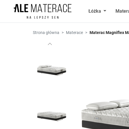
Przejdź do zawartości
Łóżka
Mater
Strona główna
Materace
Materac Magniflex M