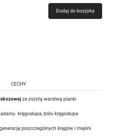
Dodaj do koszyka
CECHY
iskozowej
ze zszytą warstwą pianki
siadaniu kręgosłupa, bólu kręgosłupa
regenerację poszczególnych kręgów i mięśni