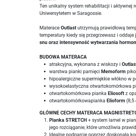
Ten unikalny system rehabilitacji i aktywnej 
Uniwersytetem w Saragossie.
Materace
Outlast
utrzymują prawidłową temp
temperatury kiedy się przegrzewasz i oddaje 
snu oraz intensywność wytwarzania hormo
BUDOWA MATERACA
atrakcyjna, wykonana z wiskozy i
Outlas
warstwa pianki pamięci
Memoform
pik
hipoalergiczne supermiękkie włókno w 
wysokoelastyczna otwartokomórkowa 
otwartokomórkowa pianka
Eliosoft
z op
otwartokomórkowapianka
Elioform
(8,5
GŁÓWNE CECHY MATERACA MAGNISTRET
Pianka STRETCH
+ system lamel w pia
jego rozciąganie, które umożliwia prawi
Idealne podparcie poprzez doskonałą k