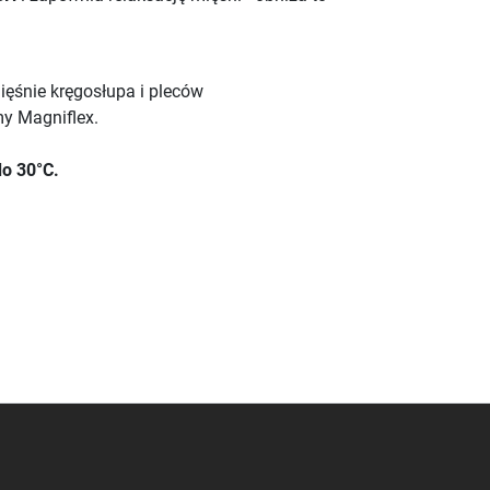
ięśnie kręgosłupa i pleców
my Magniflex.
do 30°C.