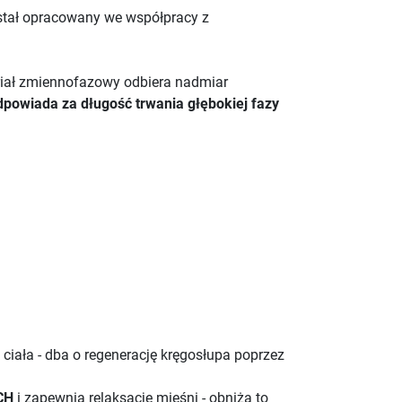
stał opracowany we współpracy z
iał zmiennofazowy odbiera nadmiar
powiada za długość trwania głębokiej fazy
 ciała - dba o regenerację kręgosłupa poprzez
CH
i zapewnia relaksację mięśni - obniża to