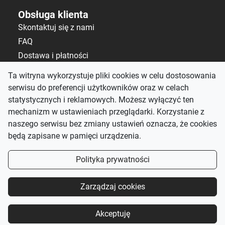
Obsługa klienta
Skontaktuj się z nami
FAQ
Dostawa i płatności
Polityka zwrotów
Ta witryna wykorzystuje pliki cookies w celu dostosowania
serwisu do preferencji użytkowników oraz w celach
Kontakt
statystycznych i reklamowych. Możesz wyłączyć ten
salon@alematerace.pl
mechanizm w ustawieniach przeglądarki. Korzystanie z
+48 535 808 298
naszego serwisu bez zmiany ustawień oznacza, że cookies
będą zapisane w pamięci urządzenia.
pn-pt: 10:00–19:00,
sb: 9:00–15:00
Polityka prywatności
Śledź nas
Zarządzaj cookies
Akceptuję