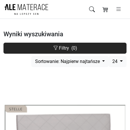
Przejdź do zawartości
Wyniki wyszukiwania
Filtry
(0)
Sortowanie: Najpierw najtańsze
24