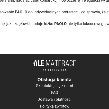
 detalami, nadając całej konstrukcji nowoczesny i elegancki wyg
asowanie
PAOLO
do indywidualnych preferencji, co sprawia, że st
ę, jak i zagłówki, dodaje łóżku
PAOLO
nie tylko luksusowego w
Obsługa klienta
Skontaktuj się z nami
FAQ
Dostawa i płatności
Polityka zwrotów