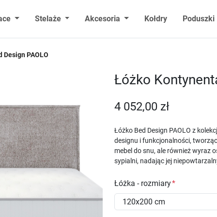
ace
Stelaże
Akcesoria
Kołdry
Poduszki
d Design PAOLO
Łóżko Kontynent
4 052,00 zł
Łóżko Bed Design PAOLO z kolekcj
designu i funkcjonalności, tworząc
mebel do snu, ale również wyraz o
sypialni, nadając jej niepowtarzaln
Łóżka - rozmiary