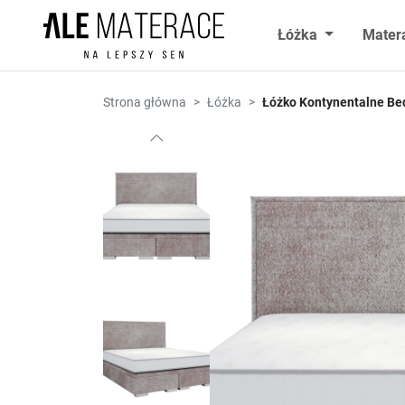
Przejdź do zawartości
Łóżka
Mater
Strona główna
Łóżka
Łóżko Kontynentalne Be