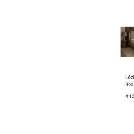
Łóż
Bed
4 13