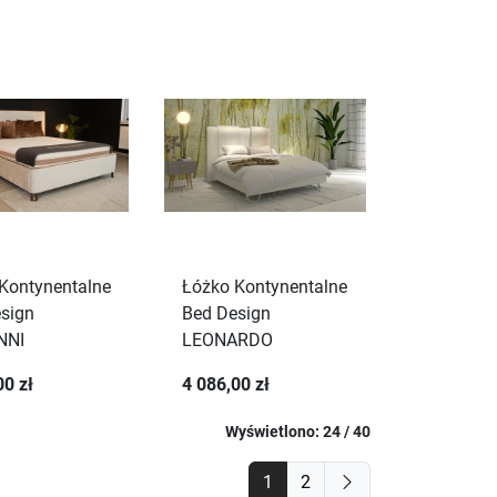
Kontynentalne
Łóżko Kontynentalne
sign
Bed Design
NNI
LEONARDO
00 zł
4 086,00 zł
Wyświetlono: 24 / 40
1
2