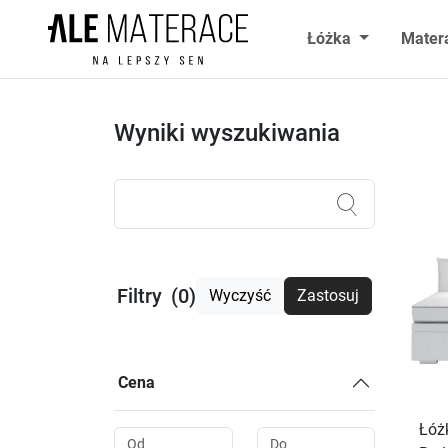
Przejdź do zawartości
Łóżka
Mater
Wyniki wyszukiwania
Wartość
Filtry
(0)
Wyczyść
Zastosuj
Cena
Łóż