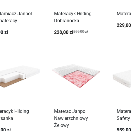
lamiacz Janpol
Materacyk Hilding
Matera
materacy
Dobranocka
229,00
0 zł
228,00 zł
299,00 zł
eracyk Hilding
Materac Janpol
Matera
ysanka
Nawierzchniowy
Safety
Żelowy
,00 zł
559,00