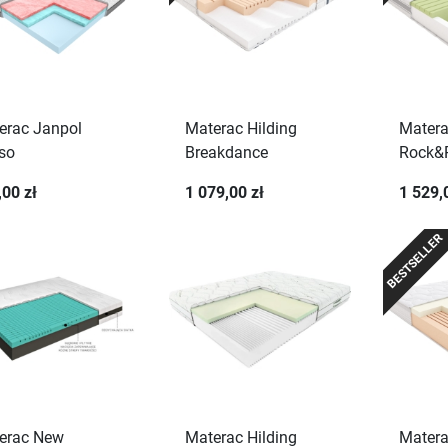
erac Janpol
Materac Hilding
Matera
so
Breakdance
Rock&R
,00 zł
1 079,00 zł
1 529,
BESTSELLER
erac New
Materac Hilding
Matera