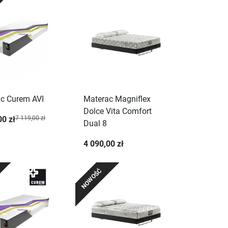
c Curem AVI
Materac Magniflex
Dolce Vita Comfort
00 zł
7 119,00 zł
Dual 8
4 090,00 zł
NOWOŚĆ