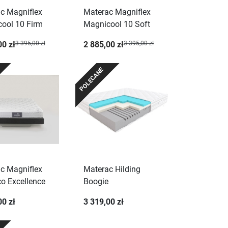
c Magniflex
Materac Magniflex
ool 10 Firm
Magnicool 10 Soft
00 zł
3 395,00 zł
2 885,00 zł
3 395,00 zł
POLECANE
c Magniflex
Materac Hilding
co Excellence
Boogie
00 zł
3 319,00 zł