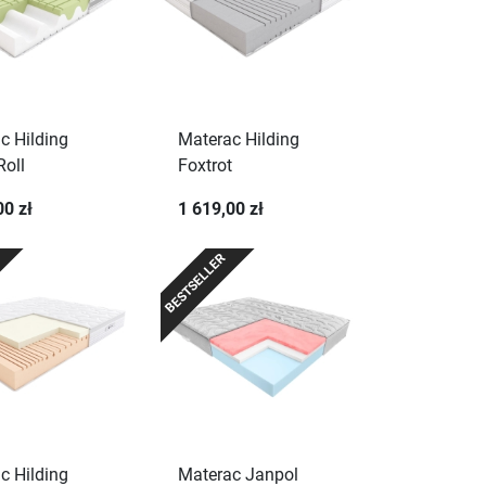
c Hilding
Materac Hilding
oll
Foxtrot
00 zł
1 619,00 zł
BESTSELLER
c Hilding
Materac Janpol