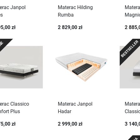
erac Janpol
Materac Hilding
Matera
es
Rumba
Magnic
5,00 zł
2 829,00 zł
2 885,
BESTSELLER
ANE
erac Classico
Materac Janpol
Matera
fort Plus
Hadar
Classi
5,00 zł
2 999,00 zł
3 140,