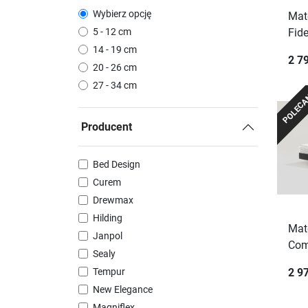
Wybierz opcję
Mat
5 - 12 cm
Fid
14 - 19 cm
2 79
20 - 26 cm
27 - 34 cm
POLEC
Producent
Bed Design
Curem
Drewmax
Hilding
Mat
Janpol
Com
Sealy
Tempur
2 97
New Elegance
Magniflex