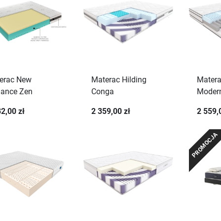
erac New
Materac Hilding
Matera
gance Zen
Conga
Moder
2,00 zł
2 359,00 zł
2 559,
PROMOCJA