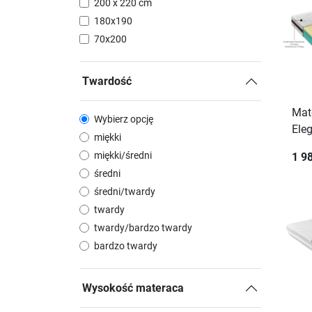
200 x 220 cm
180x190
70x200
Twardość
Mat
Wybierz opcję
Ele
miękki
miękki/średni
1 98
średni
średni/twardy
twardy
twardy/bardzo twardy
bardzo twardy
Wysokość materaca