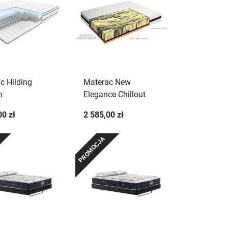
c Hilding
Materac New
n
Elegance Chillout
00 zł
2 585,00 zł
PROMOCJA