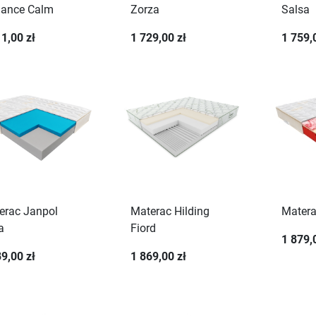
gance Calm
Zorza
Salsa
1,00 zł
1 729,00 zł
1 759,
erac Janpol
Materac Hilding
Matera
a
Fiord
1 879,
9,00 zł
1 869,00 zł