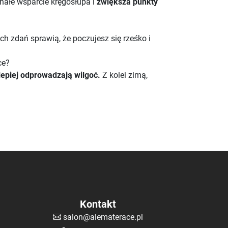
onałe wsparcie kręgosłupa i
zwiększa punkty
h zdań sprawią, że poczujesz się rześko i
ce?
lepiej odprowadzają wilgoć.
Z kolei zimą,
Kontakt
salon@alematerace.pl