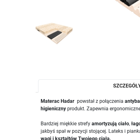
SZCZEGÓŁ
Materac Hadar
powstał z połączenia
antybak
higieniczny
produkt. Zapewnia ergonomiczne 
Bardziej miękkie strefy
amortyzują ciało
,
łag
jakbyś spał w pozycji stojącej. Lateks i pian
wagi i kształtów Twojego ciała.