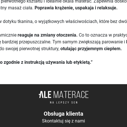
go pierwotnego kształtu i idealnie okala materac. Zapewnia dosk
atny masaż ciała.
Poprawia krążenie, uspakaja i relaksuje.
 dotyku tkanina, o wyjątkowych właściwościach, które bez dwóc
namicznie
reaguje na zmiany otoczenia.
Co to oznacza w prakty
się bardziej przepuszczalne. Tym samym zwiększają parowanie i
do swojej pierwotnej struktury,
otulając przyjemnym ciepłem.
zgodnie z instrukcją używania lub etykietą.”
Obsługa klienta
Skontaktuj się z nami