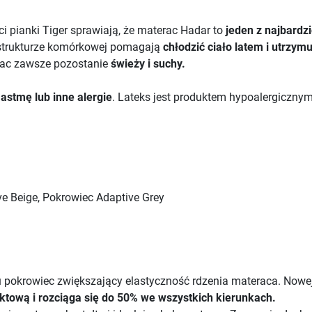
i pianki Tiger sprawiają, że materac Hadar to
jeden z najbardz
ej strukturze komórkowej pomagają
chłodzić ciało latem i utrzym
rac zawsze pozostanie
świeży i suchy.
 astmę lub inne alergie
. Lateks jest produktem hypoalergicznym
e Beige, Pokrowiec Adaptive Grey
 pokrowiec zwiększający elastyczność rdzenia materaca. Nowej g
ktową i rozciąga się do 50% we wszystkich kierunkach.