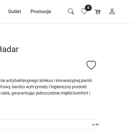
0
Outlet
Promocje
Hadar
a antybakteryjnego lateksu i innowacyjnej pianki
towy, bardzo wytrzymały i higieniczny produkt.
iała, gwarantując jednocześnie miękki komfort i