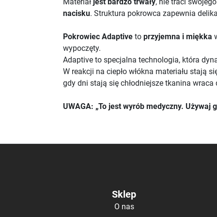
Materiał
jest bardzo trwały
, nie traci swoje
nacisku
. Struktura pokrowca zapewnia delik
Pokrowiec Adaptive
to
przyjemna i miękka
w
wypoczęty.
Adaptive to specjalna technologia, która dy
W reakcji na ciepło włókna materiału stają 
gdy dni stają się chłodniejsze tkanina wraca 
UWAGA: „To jest wyrób medyczny. Używaj go 
Sklep
O nas