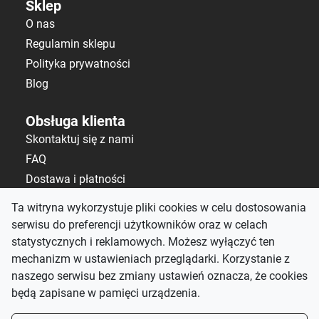
Sklep
O nas
Regulamin sklepu
Polityka prywatności
Blog
Obsługa klienta
Skontaktuj się z nami
FAQ
Dostawa i płatności
Polityka zwrotów
Ta witryna wykorzystuje pliki cookies w celu dostosowania
serwisu do preferencji użytkowników oraz w celach
Kontakt
statystycznych i reklamowych. Możesz wyłączyć ten
salon@alematerace.pl
mechanizm w ustawieniach przeglądarki. Korzystanie z
+48 535 808 298
naszego serwisu bez zmiany ustawień oznacza, że cookies
będą zapisane w pamięci urządzenia.
pn-pt: 10:00–19:00,
sb: 9:00–15:00