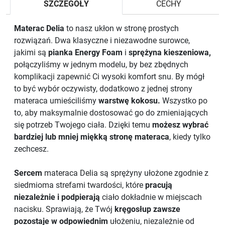
SZCZEGÓŁY
CECHY
Materac Delia
to nasz ukłon w stronę prostych
rozwiązań. Dwa klasyczne i niezawodne surowce,
jakimi są
pianka Energy Foam
i
sprężyna kieszeniowa,
połączyliśmy w jednym modelu, by bez zbędnych
komplikacji zapewnić Ci wysoki komfort snu. By mógł
to być wybór oczywisty, dodatkowo z jednej strony
materaca umieściliśmy
warstwę kokosu.
Wszystko po
to, aby maksymalnie dostosować go do zmieniających
się potrzeb Twojego ciała. Dzięki temu
możesz wybrać
bardziej lub mniej miękką stronę materaca
, kiedy tylko
zechcesz.
Sercem
materaca Delia są sprężyny ułożone zgodnie z
siedmioma strefami twardości, które
pracują
niezależnie i podpierają
ciało dokładnie w miejscach
nacisku. Sprawiają, że Twój
kręgosłup zawsze
pozostaje w odpowiednim
ułożeniu, niezależnie od