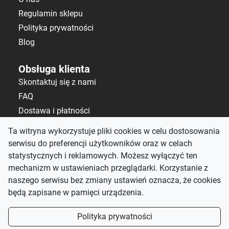
Regulamin sklepu
Polityka prywatności
Blog
Obsługa klienta
Skontaktuj się z nami
FAQ
Dostawa i płatności
Polityka zwrotów
Ta witryna wykorzystuje pliki cookies w celu dostosowania
serwisu do preferencji użytkowników oraz w celach
Kontakt
statystycznych i reklamowych. Możesz wyłączyć ten
salon@alematerace.pl
mechanizm w ustawieniach przeglądarki. Korzystanie z
+48 535 808 298
naszego serwisu bez zmiany ustawień oznacza, że cookies
będą zapisane w pamięci urządzenia.
pn-pt: 10:00–19:00,
sb: 9:00–15:00
Polityka prywatności