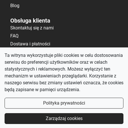
Blog
Obsługa klienta
Skontaktuj się z nami
FAQ
Dostawa i płatności
Polityka zwrotów
Ta witryna wykorzystuje pliki cookies w celu dostosowania
serwisu do preferencji użytkowników oraz w celach
Kontakt
statystycznych i reklamowych. Możesz wyłączyć ten
salon@alematerace.pl
mechanizm w ustawieniach przeglądarki. Korzystanie z
+48 535 808 298
naszego serwisu bez zmiany ustawień oznacza, że cookies
będą zapisane w pamięci urządzenia.
pn-pt: 10:00–19:00,
sb: 9:00–15:00
Polityka prywatności
Śledź nas
Zarządzaj cookies