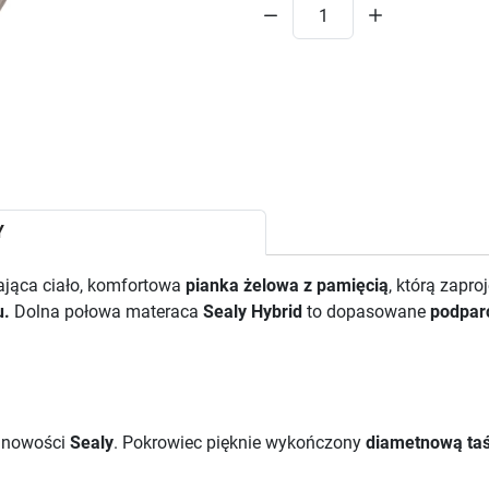
Y
ająca ciało, komfortowa
pianka żelowa z pamięcią
, którą zapr
u.
Dolna połowa materaca
Sealy Hybrid
to dopasowane
podpar
 nowości
Sealy
. Pokrowiec pięknie wykończony
diametnową ta