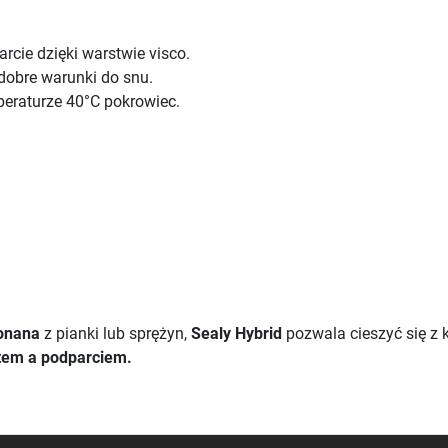
cie dzięki warstwie visco.
dobre warunki do snu.
peraturze 40°C pokrowiec.
onana
z pianki lub sprężyn,
Sealy Hybrid
pozwala cieszyć się z 
tem a podparciem.