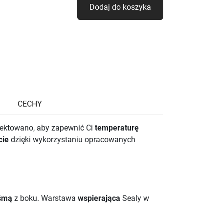
Dodaj do koszyka
CECHY
ojektowano, aby zapewnić Ci
temperaturę
cie
dzięki wykorzystaniu opracowanych
śmą
z boku. Warstawa
wspierająca
Sealy w