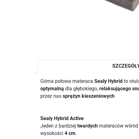
SZCZEGÓŁ
Górna połowa materaca
Sealy Hybrid
to otul
optymalną
dla głębokiego,
relaksującego sn
przez nas
sprężyn kieszeniowych
Sealy Hybrid Active
Jeden z bardziej
twardych
materaców wśród
wysokości
4 cm
.