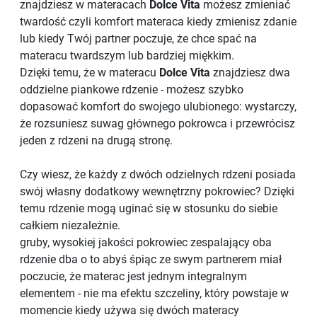
znajdziesz w materacach
Dolce Vita
możesz zmieniać
twardość czyli komfort materaca kiedy zmienisz zdanie
lub kiedy Twój partner poczuje, że chce spać na
materacu twardszym lub bardziej miękkim.
Dzięki temu, że w materacu
Dolce Vita
znajdziesz dwa
oddzielne piankowe rdzenie - możesz szybko
dopasować komfort do swojego ulubionego: wystarczy,
że rozsuniesz suwag głównego pokrowca i przewrócisz
jeden z rdzeni na drugą stronę.
Czy wiesz, że każdy z dwóch odzielnych rdzeni posiada
swój własny dodatkowy wewnętrzny pokrowiec? Dzięki
temu rdzenie mogą uginać się w stosunku do siebie
całkiem niezależnie.
gruby, wysokiej jakości pokrowiec zespalający oba
rdzenie dba o to abyś śpiąc ze swym partnerem miał
poczucie, że materac jest jednym integralnym
elementem - nie ma efektu szczeliny, który powstaje w
momencie kiedy używa się dwóch materacy