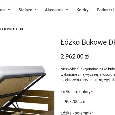
ace
Stelaże
Akcesoria
Kołdry
Poduszki
 LK198 B BOX
Łóżko Bukowe 
2 962,00 zł
Niezwykle funkcjonalne łóżko buk
wykonane z najwyższej jakości dr
dzięki czemu prezentuje się wyjąt
Łóżka - rozmiary
Łóżka - pojemnik