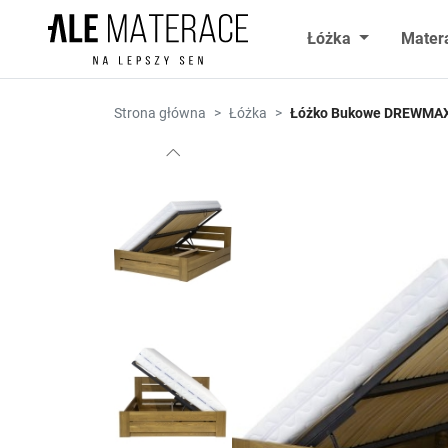
Przejdź do zawartości
Łóżka
Mater
Strona główna
Łóżka
Łóżko Bukowe DREWMAX