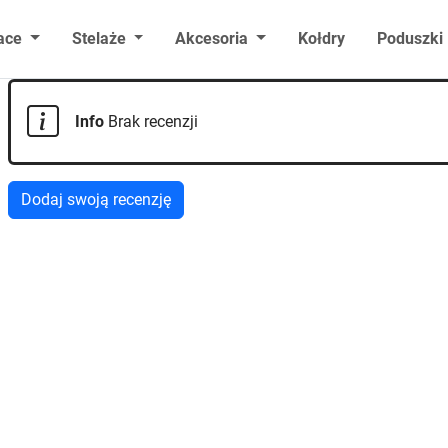
ace
Stelaże
Akcesoria
Kołdry
Poduszki
Info
Brak recenzji
Dodaj swoją recenzję