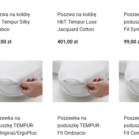
zwa na kołdrę
Poszwa na kołdrę
Posze
 Tempur Silky
HbT Tempur Luxe
podus
mboo
Jacquard Cotton
Fit Sy
,00 zł
401,00 zł
99,00 
zewka na
Poszewka na
Posze
uszkę TEMPUR-
poduszkę TEMPUR-
podus
Original/ErgoPlus
Fit Ombracio
Fit Co