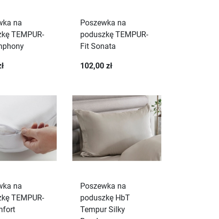
wka na
Poszewka na
zkę TEMPUR-
poduszkę TEMPUR-
mphony
Fit Sonata
zł
102,00 zł
wka na
Poszewka na
zkę TEMPUR-
poduszkę HbT
mfort
Tempur Silky