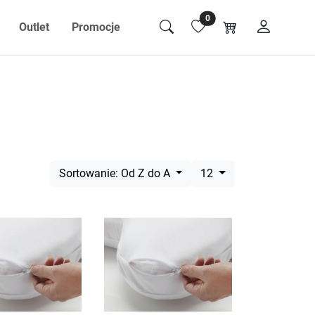
0
Outlet
Promocje
Sortowanie: Od Z do A
12