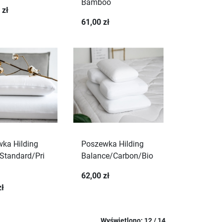
Bamboo
 zł
61,00 zł
ka Hilding
Poszewka Hilding
Standard/Pri
Balance/Carbon/Bio
62,00 zł
zł
Wyświetlono: 12 / 14