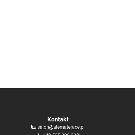
Kontakt
salon@alematerace.pl