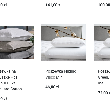
0 zł
141,00 zł
100,00
zewka na
Poszewka Hilding
Poszew
uszkę HbT
Visco Mini
Green/
pur Luxe
me
46,00 zł
quard Cotton
72,00 
0 zł