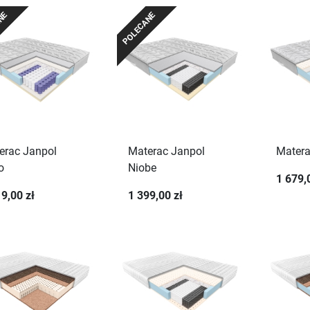
ANE
POLECANE
erac Janpol
Materac Janpol
Matera
o
Niobe
1 679,
9,00 zł
1 399,00 zł