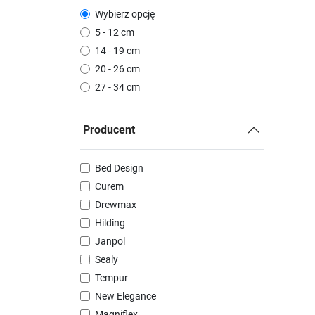
Wybierz opcję
5 - 12 cm
14 - 19 cm
20 - 26 cm
27 - 34 cm
Producent
Bed Design
Curem
Drewmax
Hilding
Janpol
Sealy
Tempur
New Elegance
Magniflex