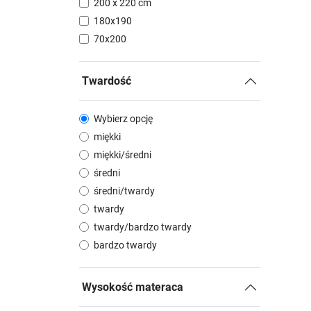
200 x 220 cm
180x190
70x200
Twardość
Wybierz opcję
miękki
miękki/średni
średni
średni/twardy
twardy
twardy/bardzo twardy
bardzo twardy
Wysokość materaca