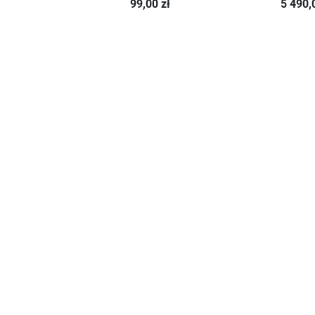
99,00 zł
5 490,