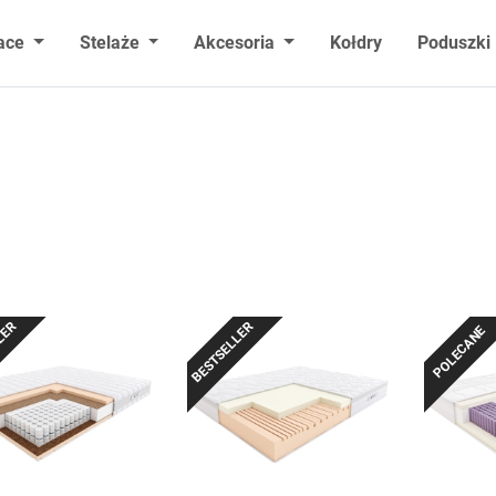
ace
Stelaże
Akcesoria
Kołdry
Poduszki
LER
BESTSELLER
POLECANE