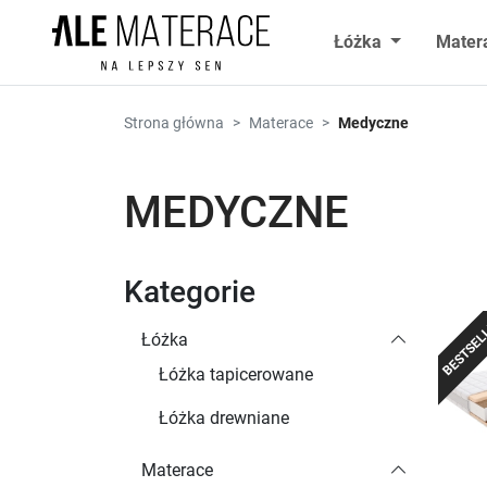
Przejdź do zawartości
Łóżka
Mater
Strona główna
Materace
Medyczne
MEDYCZNE
Kategorie
BESTSEL
Łóżka
Łóżka tapicerowane
Łóżka drewniane
Materace