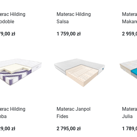
erac Hilding
Materac Hilding
Matera
odoble
Salsa
Makar
9,00 zł
1 759,00 zł
2 959,
erac Hilding
Materac Janpol
Matera
mba
Fides
Julia
9,00 zł
2 795,00 zł
1 789,