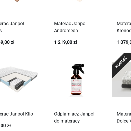
erac Janpol
Materac Janpol
Matera
s
Andromeda
Krono
9,00 zł
1 219,00 zł
1 079,
NOWOŚĆ
erac Janpol Klio
Odplamiacz Janpol
Matera
do materacy
Dolce 
,00 zł