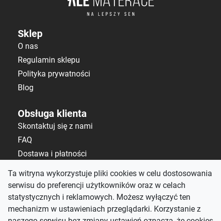
Sklep
O nas
Regulamin sklepu
Polityka prywatności
Blog
Obsługa klienta
Skontaktuj się z nami
FAQ
Dostawa i płatności
Polityka zwrotów
Ta witryna wykorzystuje pliki cookies w celu dostosowania
serwisu do preferencji użytkowników oraz w celach
Kontakt
statystycznych i reklamowych. Możesz wyłączyć ten
salon@alematerace.pl
mechanizm w ustawieniach przeglądarki. Korzystanie z
+48 535 808 298
naszego serwisu bez zmiany ustawień oznacza, że cookies