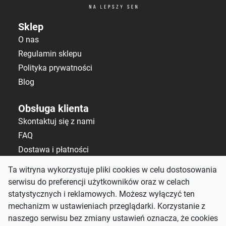
Sklep
O nas
Regulamin sklepu
Polityka prywatności
Blog
Obsługa klienta
Skontaktuj się z nami
FAQ
Dostawa i płatności
Polityka zwrotów
Ta witryna wykorzystuje pliki cookies w celu dostosowania
serwisu do preferencji użytkowników oraz w celach
Kontakt
statystycznych i reklamowych. Możesz wyłączyć ten
salon@alematerace.pl
mechanizm w ustawieniach przeglądarki. Korzystanie z
+48 535 808 298
naszego serwisu bez zmiany ustawień oznacza, że cookies