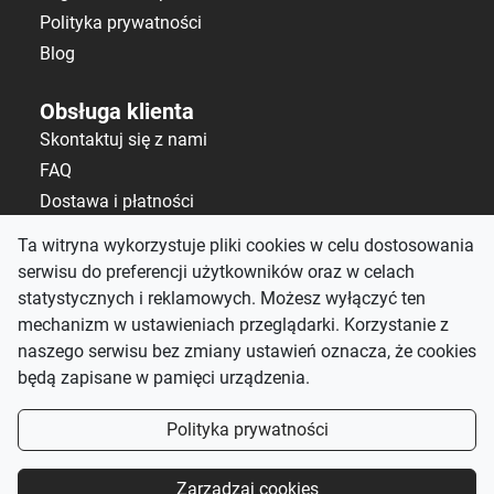
Polityka prywatności
Blog
Obsługa klienta
Skontaktuj się z nami
FAQ
Dostawa i płatności
Polityka zwrotów
Ta witryna wykorzystuje pliki cookies w celu dostosowania
serwisu do preferencji użytkowników oraz w celach
Kontakt
statystycznych i reklamowych. Możesz wyłączyć ten
salon@alematerace.pl
mechanizm w ustawieniach przeglądarki. Korzystanie z
+48 535 808 298
naszego serwisu bez zmiany ustawień oznacza, że cookies
będą zapisane w pamięci urządzenia.
pn-pt: 10:00–19:00,
sb: 9:00–15:00
Polityka prywatności
Śledź nas
Zarządzaj cookies