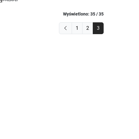
zł
Wyświetlono: 35 / 35
1
2
3