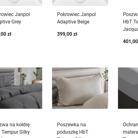
rowiec Janpol
Pokrowiec Janpol
Poszwa
ptive Grey
Adaptive Beige
HbT T
Jacqua
,00 zł
399,00 zł
401,00
zwa na kołdrę
Poszewka na
Ochran
 Tempur Silky
poduszkę HbT
mater