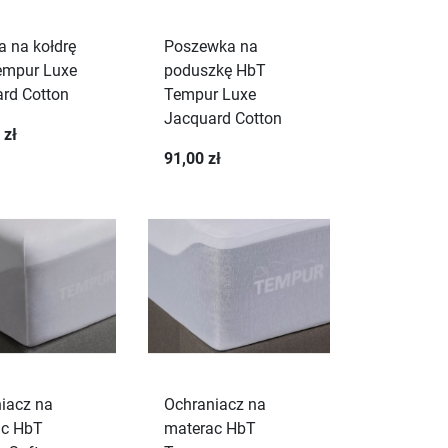
 na kołdrę
Poszewka na
empur Luxe
poduszkę HbT
rd Cotton
Tempur Luxe
Jacquard Cotton
 zł
91,00 zł
iacz na
Ochraniacz na
ac HbT
materac HbT