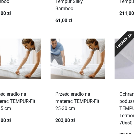
mboo
Tempur Silky
Tempur
Bamboo
,00 zł
211,00
61,00 zł
PROMOCJA
eścieradło na
Prześcieradło na
Ochran
erac TEMPUR-Fit
materac TEMPUR-Fit
podus
25 cm
25-30 cm
TEMP
Termor
,00 zł
203,00 zł
70x50 