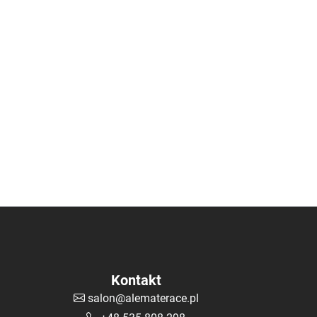
Kontakt
salon@alematerace.pl