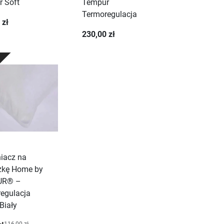
 Soft
Tempur
Termoregulacja
 zł
230,00 zł
iacz na
zkę Home by
UR® –
egulacja
Biały
116,00 zł